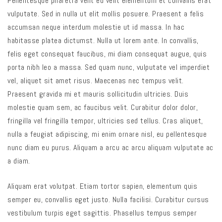
Pellentesque pharetra velit eu velit elementum et convallis erat
vulputate. Sed in nulla ut elit mollis posuere. Praesent a felis
accumsan neque interdum molestie ut id massa. In hac
habitasse platea dictumst. Nulla ut lorem ante. In convallis,
felis eget consequat faucibus, mi diam consequat augue, quis
porta nibh leo a massa. Sed quam nunc, vulputate vel imperdiet
vel, aliquet sit amet risus. Maecenas nec tempus velit.
Praesent gravida mi et mauris sollicitudin ultricies. Duis
molestie quam sem, ac faucibus velit. Curabitur dolor dolor,
fringilla vel fringilla tempor, ultricies sed tellus. Cras aliquet,
nulla a feugiat adipiscing, mi enim ornare nisl, eu pellentesque
nunc diam eu purus. Aliquam a arcu ac arcu aliquam vulputate ac
a diam.
Aliquam erat volutpat. Etiam tortor sapien, elementum quis
semper eu, convallis eget justo. Nulla facilisi. Curabitur cursus
vestibulum turpis eget sagittis. Phasellus tempus semper